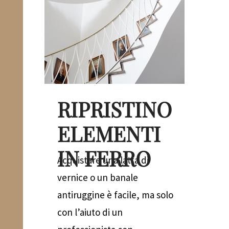
RIPRISTINO
ELEMENTI
IN FERRO
Acquistare una latta di
vernice o un banale
antiruggine è facile, ma solo
con l’aiuto di un